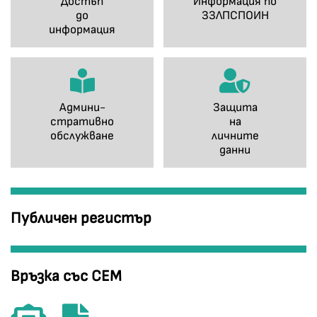
Достъп
Информация по
до
ЗЗЛПСПОИН
информация
Админи-
Защита
стративно
на
обслужване
личните
данни
Публичен регистър
Връзка със СЕМ