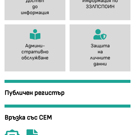
Достъп
Информация по
до
ЗЗЛПСПОИН
информация
Админи-
Защита
стративно
на
обслужване
личните
данни
Публичен регистър
Връзка със СЕМ