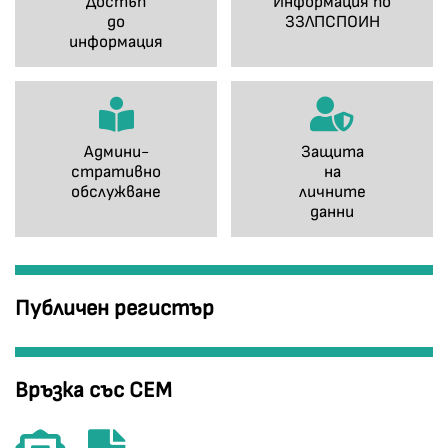
Достъп
Информация по
до
ЗЗЛПСПОИН
информация
Админи-
Защита
стративно
на
обслужване
личните
данни
Публичен регистър
Връзка със СЕМ