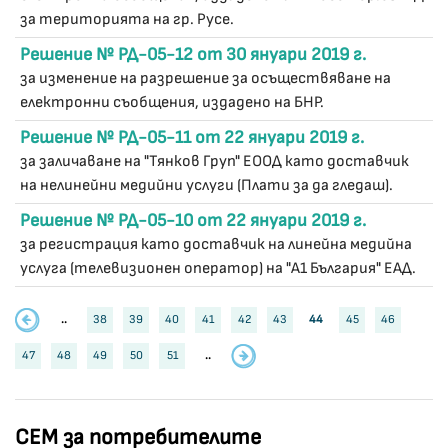
за територията на гр. Русе.
Решение № РД-05-12 от 30 януари 2019 г.
за изменение на разрешение за осъществяване на
електронни съобщения, издадено на БНР.
Решение № РД-05-11 от 22 януари 2019 г.
за заличаване на "Тянков Груп" ЕООД като доставчик
на нелинейни медийни услуги (Плати за да гледаш).
Решение № РД-05-10 от 22 януари 2019 г.
за регистрация като доставчик на линейна медийна
услуга (телевизионен оператор) на "А1 България" ЕАД.
..
38
39
40
41
42
43
44
45
46
47
48
49
50
51
..
СЕМ за потребителите