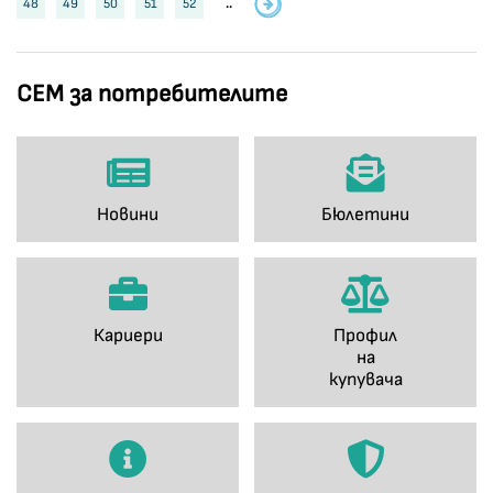
48
49
50
51
52
..
СЕМ за потребителите
Новини
Бюлетини
Кариери
Профил
на
купувача