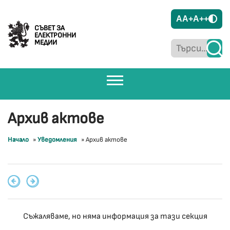
A
A+
A++
СЪВЕТ ЗА
ЕЛЕКТРОННИ
МЕДИИ
Архив актове
Начало
»
Уведомления
»
Архив актове
Съжаляваме, но няма информация за тази секция