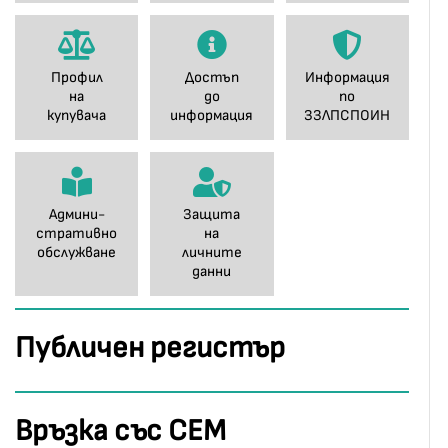
Профил
Достъп
Информация
на
до
по
купувача
информация
ЗЗЛПСПОИН
Админи-
Защита
стративно
на
обслужване
личните
данни
Публичен регистър
Връзка със СЕМ