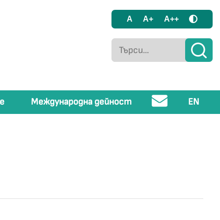
A
A+
A++
е
Международна дейност
EN