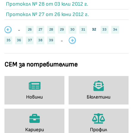
Протокол № 28 от 03 юли 2012 г.
Протокол № 27 от 26 юни 2012 г.
..
26
27
28
29
30
31
32
33
34
35
36
37
38
39
..
СЕМ за потребителите
Новини
Бюлетини
Кариери
Профил