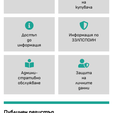
на
купувача
Достъп
Информация по
до
ЗЗЛПСПОИН
информация
Админи-
Защита
стративно
на
обслужване
личните
данни
Публичен регистър