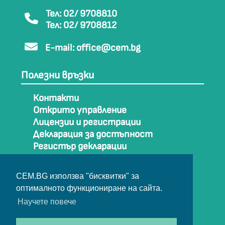
Тел: 02/ 9708810
Тел: 02/ 9708812
E-mail:
office@cem.bg
Полезни връзки
Контакти
Открито управление
Лицензии и регистрации
Декларация за достъпност
Регистър декларации
Как да стигнем до СЕМ
Карта на сайта
CEM.BG използва "бисквитки" за
Архив
оптималното функциониране на сайта.
Научете повече