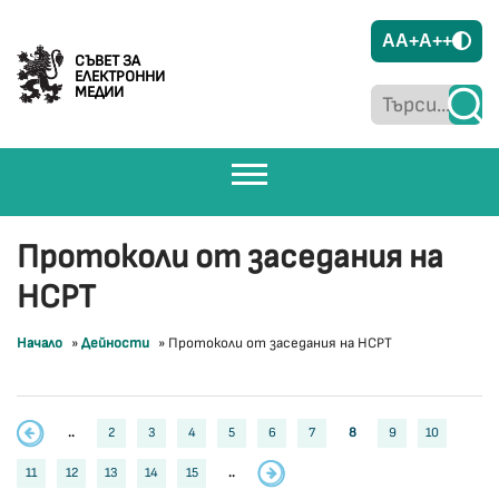
A
A+
A++
СЪВЕТ ЗА
ЕЛЕКТРОННИ
МЕДИИ
Протоколи от заседания на
НСРТ
Начало
»
Дейности
»
Протоколи от заседания на НСРТ
..
2
3
4
5
6
7
8
9
10
11
12
13
14
15
..