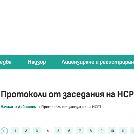
едба
Надзор
Лицензиране и регистриран
Протоколи от заседания на НСР
Начало
»
Дейности
»
Протоколи от заседания на НСРТ
1
2
3
4
5
6
7
8
9
10
11
1