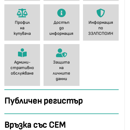
Профил
Достъп
Информация
на
до
по
купувача
информация
ЗЗЛПСПОИН
Админи-
Защита
стративно
на
обслужване
личните
данни
Публичен регистър
Връзка със СЕМ