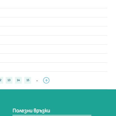
2
13
14
15
..
Полезни връзки