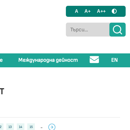
A
A+
A++
е
Международна дейност
EN
Т
2
13
14
15
..