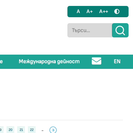
A
A+
A++
е
Международна дейност
EN
9
20
21
22
..