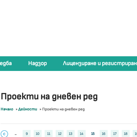
едба
Надзор
Лицензиране и регистриран
Проекти на дневен ред
Начало
»
Дейности
»
Проекти на дневен ред
..
9
10
11
12
13
14
15
16
17
18
1