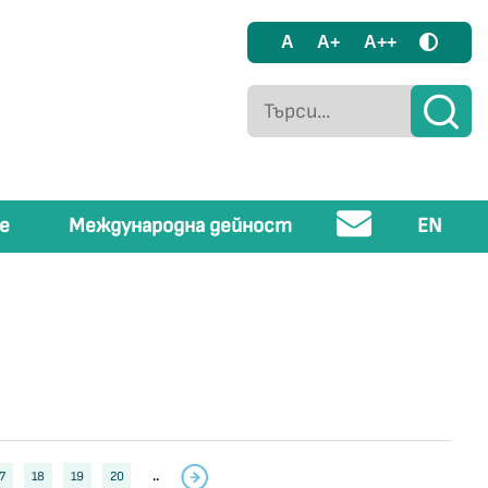
A
A+
A++
е
Международна дейност
EN
7
18
19
20
..