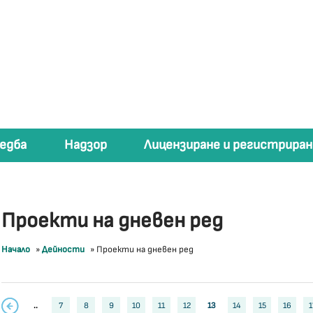
едба
Надзор
Лицензиране и регистриран
Проекти на дневен ред
Начало
»
Дейности
»
Проекти на дневен ред
..
7
8
9
10
11
12
13
14
15
16
1