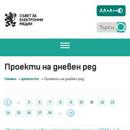
A
A+
A++
СЪВЕТ ЗА
ЕЛЕКТРОННИ
МЕДИИ
Проекти на дневен ред
Начало
»
Дейности
»
Проекти на дневен ред
..
5
6
7
8
9
10
11
12
13
14
15
16
17
18
..