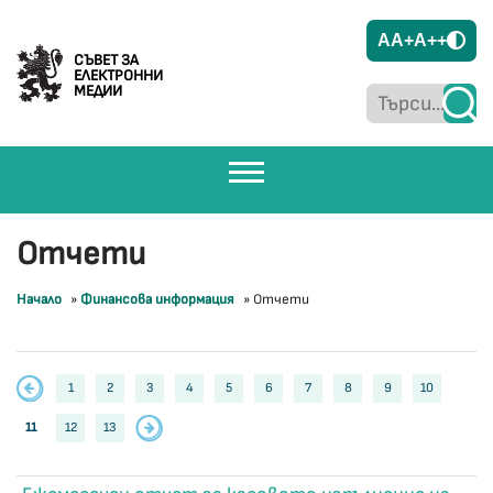
A
A+
A++
СЪВЕТ ЗА
ЕЛЕКТРОННИ
МЕДИИ
Отчети
Начало
»
Финансова информация
»
Отчети
1
2
3
4
5
6
7
8
9
10
11
12
13