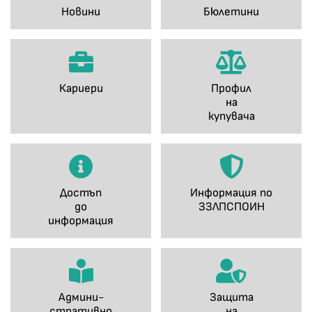
Новини
Бюлетини
Кариери
Профил
на
купувача
Достъп
Информация по
до
ЗЗЛПСПОИН
информация
Админи-
Защита
стративно
на