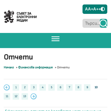
A
A+
A++
СЪВЕТ ЗА
ЕЛЕКТРОННИ
МЕДИИ
Отчети
Начало
»
Финансова информация
»
Отчети
1
2
3
4
5
6
7
8
9
10
11
12
13