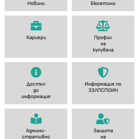
Новини
Бюлетини
Кариери
Профил
на
купувача
Достъп
Информация по
до
ЗЗЛПСПОИН
информация
Админи-
Защита
стративно
на