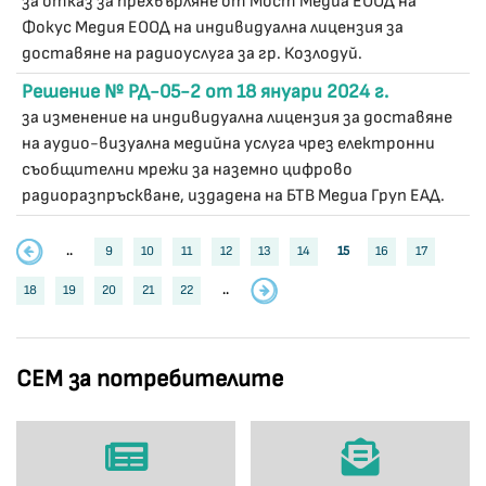
за отказ за прехвърляне от Мост Медиа ЕООД на
Фокус Медия ЕООД на индивидуална лицензия за
доставяне на радиоуслуга за гр. Козлодуй.
Решение № РД-05-2 от 18 януари 2024 г.
за изменение на индивидуална лицензия за доставяне
на аудио-визуална медийна услуга чрез електронни
съобщителни мрежи за наземно цифрово
радиоразпръскване, издадена на БТВ Медиа Груп ЕАД.
..
9
10
11
12
13
14
15
16
17
18
19
20
21
22
..
СЕМ за потребителите