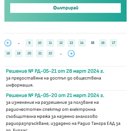
..
9
10
11
12
13
14
15
16
17
18
19
20
21
22
..
Решение № РД-05-21 от 28 март 2024 г.
за предоставяне на достъп до обществена
информация.
Решение № РД-05-20 от 21 март 2024 г.
за изменение на разрешение за ползване на
радиочестотен спектър от електронна
съобщителна мрежа за наземно аналогово
радиоразпръскване, издадено на Радио Тангра ЕАД за
гр. Бургас.