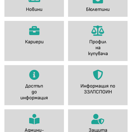
Новини
Бюлетини
Кариери
Профил
на
купувача
Достъп
Информация по
до
ЗЗЛПСПОИН
информация
Админи-
Защита