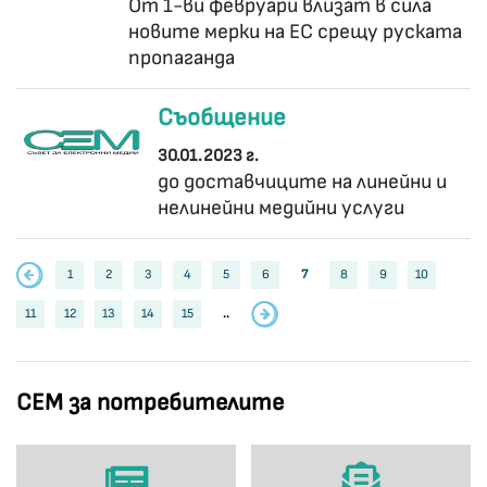
От 1-ви февруари влизат в сила
новите мерки на ЕС срещу руската
пропаганда
Съобщение
30.01.2023 г.
до доставчиците на линейни и
нелинейни медийни услуги
1
2
3
4
5
6
7
8
9
10
11
12
13
14
15
..
СЕМ за потребителите