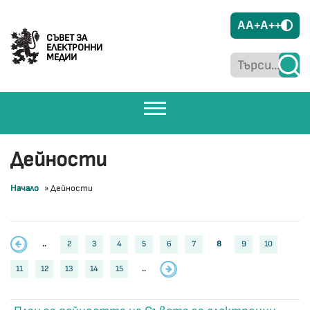
A
A+
A++
СЪВЕТ ЗА
ЕЛЕКТРОННИ
МЕДИИ
Дейности
Начало
»
Дейности
..
2
3
4
5
6
7
8
9
10
11
12
13
14
15
..