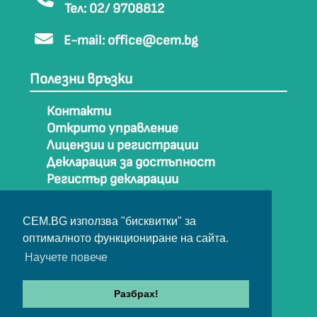
Тел: 02/ 9708812
E-mail:
office@cem.bg
Полезни връзки
Контакти
Открито управление
Лицензии и регистрации
Декларация за достъпност
Регистър декларации
Как да стигнем до СЕМ
Карта на сайта
CEM.BG използва "бисквитки" за
Архив
оптималното функциониране на сайта.
Научете повече
© Съвет за електронни медии 2025
Разбрах!