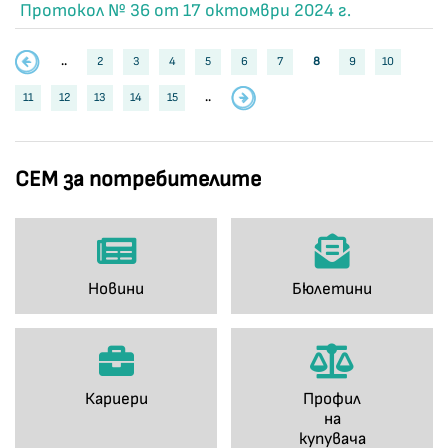
Протокол № 36 от 17 октомври 2024 г.
..
2
3
4
5
6
7
8
9
10
11
12
13
14
15
..
СЕМ за потребителите
Новини
Бюлетини
Кариери
Профил
на
купувача