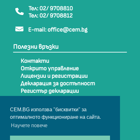
Тел: 02/ 9708810
Тел: 02/ 9708812
E-mail:
office@cem.bg
Полезни връзки
Контакти
Открито управление
Лицензии и регистрации
Декларация за достъпност
Регистър декларации
Как да стигнем до СЕМ
Карта на сайта
CEM.BG използва "бисквитки" за
Архив
оптималното функциониране на сайта.
Научете повече