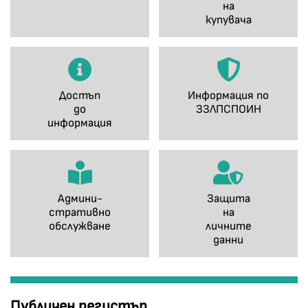
на
купувача
Достъп
Информация по
до
ЗЗЛПСПОИН
информация
Админи-
Защита
стративно
на
обслужване
личните
данни
Публичен регистър