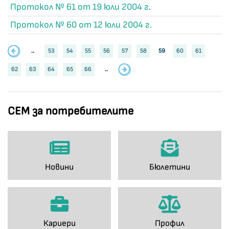
Протокол № 61 от 19 юли 2004 г.
Протокол № 60 от 12 юли 2004 г.
..
53
54
55
56
57
58
59
60
61
62
63
64
65
66
..
СЕМ за потребителите
Новини
Бюлетини
Кариери
Профил