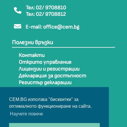
Тел: 02/ 9708810
Тел: 02/ 9708812
E-mail:
office@cem.bg
Полезни връзки
Контакти
Открито управление
Лицензии и регистрации
Декларация за достъпност
Регистър декларации
Как да стигнем до СЕМ
Карта на сайта
CEM.BG използва "бисквитки" за
Архив
оптималното функциониране на сайта.
Научете повече