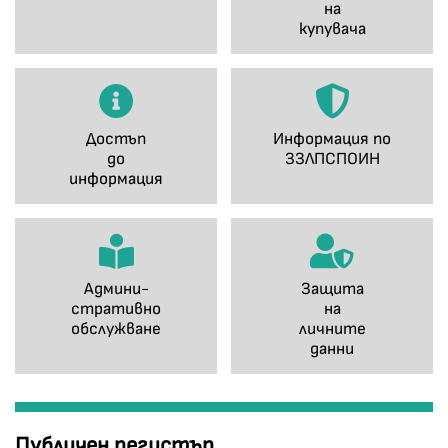
на
купувача
Достъп
Информация по
до
ЗЗЛПСПОИН
информация
Админи-
Защита
стративно
на
обслужване
личните
данни
Публичен регистър