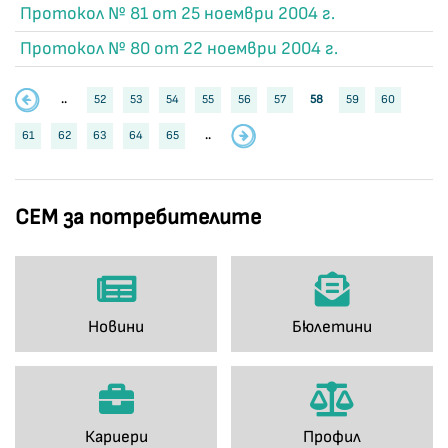
Протокол № 81 от 25 ноември 2004 г.
Протокол № 80 от 22 ноември 2004 г.
..
52
53
54
55
56
57
58
59
60
61
62
63
64
65
..
СЕМ за потребителите
Новини
Бюлетини
Кариери
Профил