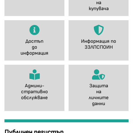
на
купувача
Достъп
Информация по
до
ЗЗЛПСПОИН
информация
Админи-
Защита
стративно
на
обслужване
личните
данни
Публичен регистър