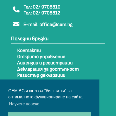
Тел: 02/ 9708810
Тел: 02/ 9708812
E-mail:
office@cem.bg
Полезни връзки
Контакти
Открито управление
Лицензии и регистрации
Декларация за достъпност
Регистър декларации
Как да стигнем до СЕМ
Карта на сайта
CEM.BG използва "бисквитки" за
Архив
оптималното функциониране на сайта.
Научете повече