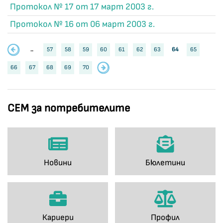
Протокол № 17 от 17 март 2003 г.
Протокол № 16 от 06 март 2003 г.
..
57
58
59
60
61
62
63
64
65
66
67
68
69
70
СЕМ за потребителите
Новини
Бюлетини
Кариери
Профил